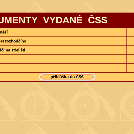
UMENTY VYDANÉ ČSS
těží
st rozhodčího
í na střelišti